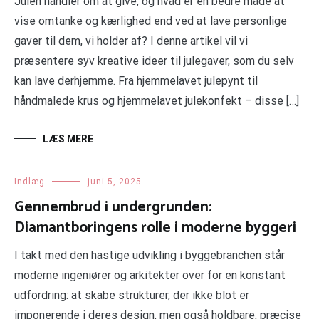
Julen handler om at give, og hvad er en bedre måde at
vise omtanke og kærlighed end ved at lave personlige
gaver til dem, vi holder af? I denne artikel vil vi
præsentere syv kreative ideer til julegaver, som du selv
kan lave derhjemme. Fra hjemmelavet julepynt til
håndmalede krus og hjemmelavet julekonfekt – disse […]
LÆS MERE
Indlæg
juni 5, 2025
Gennembrud i undergrunden:
Diamantboringens rolle i moderne byggeri
I takt med den hastige udvikling i byggebranchen står
moderne ingeniører og arkitekter over for en konstant
udfordring: at skabe strukturer, der ikke blot er
imponerende i deres design, men også holdbare, præcise