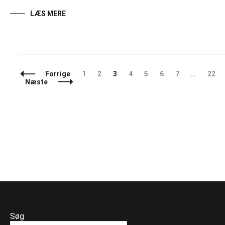
LÆS MERE
Indlægsnavigation
Side
Side
Side
Side
Side
Side
Side
Side
Forrige
1
2
3
4
5
6
7
…
22
Næste
Søg