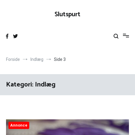
Videre
til
Slutspurt
indhold
Forside
Indlæg
Side 3
Kategori:
Indlæg
Annonce