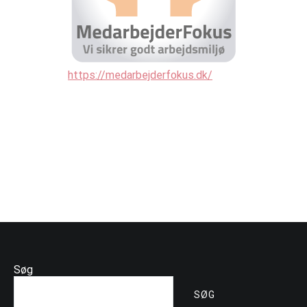
https://medarbejderfokus.dk/
Søg
SØG