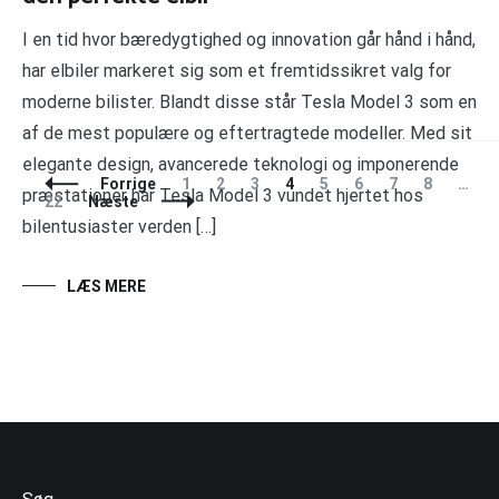
I en tid hvor bæredygtighed og innovation går hånd i hånd,
har elbiler markeret sig som et fremtidssikret valg for
moderne bilister. Blandt disse står Tesla Model 3 som en
af de mest populære og eftertragtede modeller. Med sit
elegante design, avancerede teknologi og imponerende
Indlægsnavigation
Side
Side
Side
Side
Side
Side
Side
Side
S
Forrige
1
2
3
4
5
6
7
8
…
præstationer har Tesla Model 3 vundet hjertet hos
22
Næste
bilentusiaster verden […]
LÆS MERE