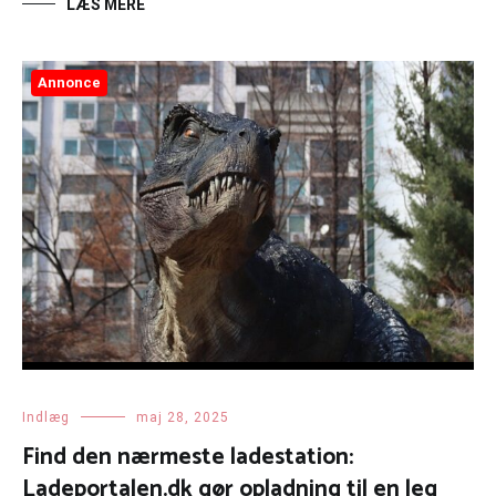
LÆS MERE
Annonce
Indlæg
maj 28, 2025
Find den nærmeste ladestation:
Ladeportalen.dk gør opladning til en leg