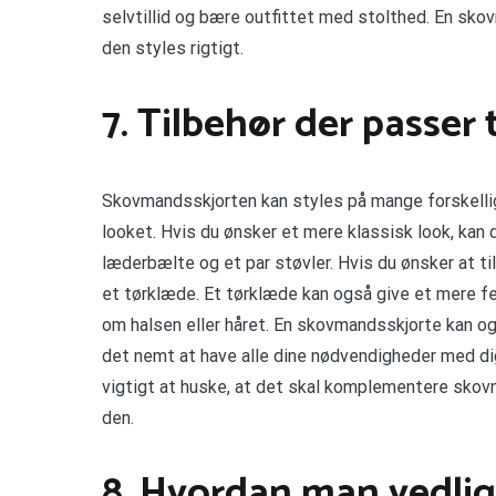
selvtillid og bære outfittet med stolthed. En sko
den styles rigtigt.
7. Tilbehør der passer
Skovmandsskjorten kan styles på mange forskellige
looket. Hvis du ønsker et mere klassisk look, ka
læderbælte og et par støvler. Hvis du ønsker at tilfø
et tørklæde. Et tørklæde kan også give et mere fe
om halsen eller håret. En skovmandsskjorte kan o
det nemt at have alle dine nødvendigheder med dig.
vigtigt at huske, at det skal komplementere sk
den.
8. Hvordan man vedlig