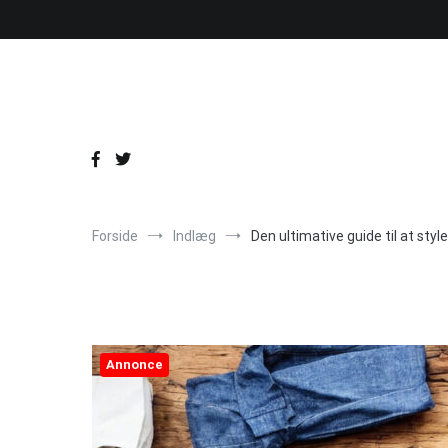
Videre
til
indhold
Forside
Indlæg
Den ultimative guide til at sty
Annonce