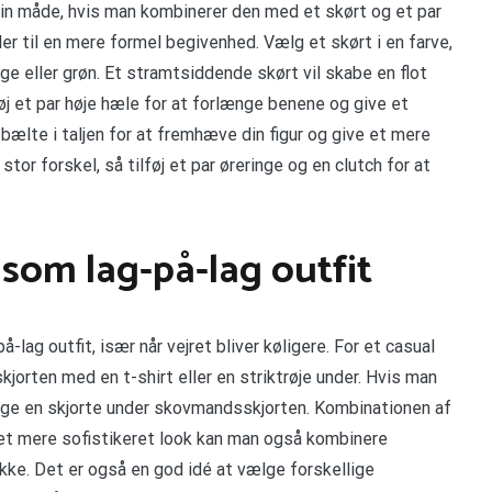
in måde, hvis man kombinerer den med et skørt og et par
ller til en mere formel begivenhed. Vælg et skørt i en farve,
e eller grøn. Et stramtsiddende skørt vil skabe en flot
øj et par høje hæle for at forlænge benene og give et
 bælte i taljen for at fremhæve din figur og give et mere
stor forskel, så tilføj et par øreringe og en clutch for at
som lag-på-lag outfit
lag outfit, især når vejret bliver køligere. For et casual
rten med en t-shirt eller en striktrøje under. Hvis man
lge en skjorte under skovmandsskjorten. Kombinationen af
il et mere sofistikeret look kan man også kombinere
ke. Det er også en god idé at vælge forskellige