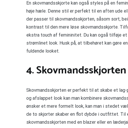
En skovmandsskjorte kan også styles på en femin
høje hæle. Denne stil er perfekt til en aften ude e
der passer til skovmandsskjorten, såsom sort, beig
kontrast til den mere løse skovmandsskjorte. Tilf
ekstra touch af femininitet. Du kan også tilføje et
strømlinet look. Husk på, at tilbehøret kan gøre en 
fuldende looket.
4. Skovmandsskjorten 
Skovmandsskjorten er perfekt til at skabe et lag-på-
og afslappet look kan man kombinere skovmandsskjo
ønsker et mere formelt look, kan man i stedet væ
de to skjorter skaber en flot dybde i outfittet. T
skovmandsskjorten med en blazer eller en læderjak