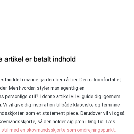
standdel i mange garderober i årtier. Den er komfortabel,
åder. Men hvordan styler man egentlig en
 personlige stil? I denne artikel vil vi guide dig igennem
i vil give dig inspiration til både klassiske og feminine
ndsskjorten som et statement piece. Derudover vil vi også
 skovmandsskjorte, så den holder sig pæn i lang tid. Læs
e
stil med en skovmandsskjorte som omdrejningspunkt.