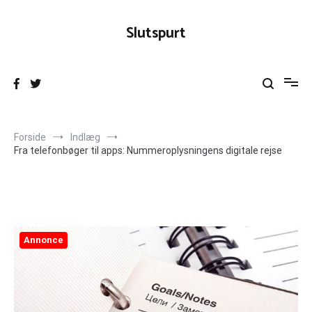
Videre
til
Slutspurt
indhold
Forside
Indlæg
Fra telefonbøger til apps: Nummeroplysningens digitale rejse
Annonce