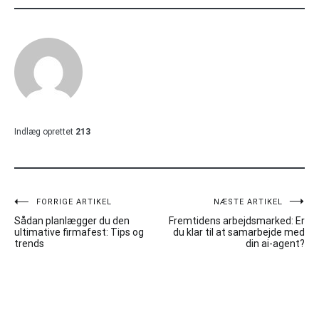
Indlæg oprettet
213
Indlægsnavigation
FORRIGE ARTIKEL
NÆSTE ARTIKEL
Sådan planlægger du den
Fremtidens arbejdsmarked: Er
ultimative firmafest: Tips og
du klar til at samarbejde med
trends
din ai-agent?