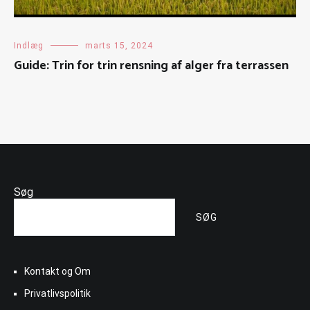
Indlæg
marts 15, 2024
Guide: Trin for trin rensning af alger fra terrassen
Søg
SØG
Kontakt og Om
Privatlivspolitik