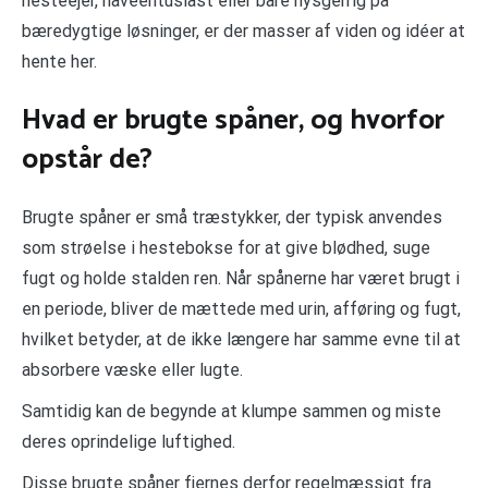
hesteejer, haveentusiast eller bare nysgerrig på
bæredygtige løsninger, er der masser af viden og idéer at
hente her.
Hvad er brugte spåner, og hvorfor
opstår de?
Brugte spåner er små træstykker, der typisk anvendes
som strøelse i hestebokse for at give blødhed, suge
fugt og holde stalden ren. Når spånerne har været brugt i
en periode, bliver de mættede med urin, afføring og fugt,
hvilket betyder, at de ikke længere har samme evne til at
absorbere væske eller lugte.
Samtidig kan de begynde at klumpe sammen og miste
deres oprindelige luftighed.
Disse brugte spåner fjernes derfor regelmæssigt fra