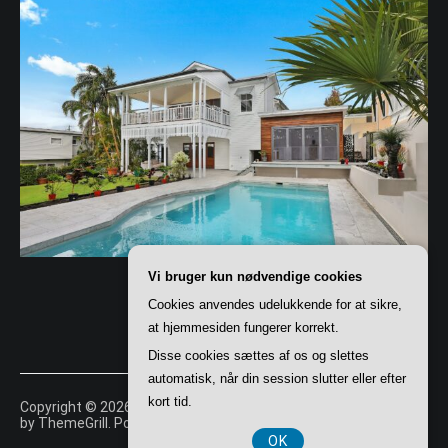
Vi bruger kun nødvendige cookies
Cookies anvendes udelukkende for at sikre,
at hjemmesiden fungerer korrekt.
Disse cookies sættes af os og slettes
automatisk, når din session slutter eller efter
kort tid.
Copyright © 2026
Slutspurt
. All rights reserved. Theme:
Cenote
by ThemeGrill. Powered by
WordPress
.
OK