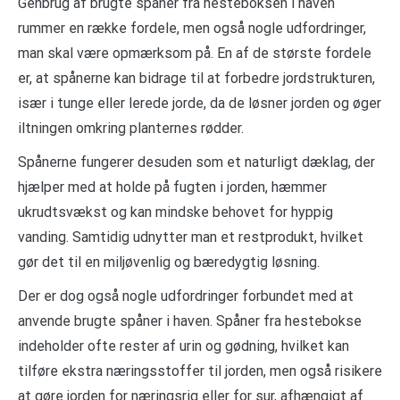
Genbrug af brugte spåner fra hesteboksen i haven
rummer en række fordele, men også nogle udfordringer,
man skal være opmærksom på. En af de største fordele
er, at spånerne kan bidrage til at forbedre jordstrukturen,
især i tunge eller lerede jorde, da de løsner jorden og øger
iltningen omkring planternes rødder.
Spånerne fungerer desuden som et naturligt dæklag, der
hjælper med at holde på fugten i jorden, hæmmer
ukrudtsvækst og kan mindske behovet for hyppig
vanding. Samtidig udnytter man et restprodukt, hvilket
gør det til en miljøvenlig og bæredygtig løsning.
Der er dog også nogle udfordringer forbundet med at
anvende brugte spåner i haven. Spåner fra hestebokse
indeholder ofte rester af urin og gødning, hvilket kan
tilføre ekstra næringsstoffer til jorden, men også risikere
at gøre jorden for næringsrig eller for sur, afhængigt af