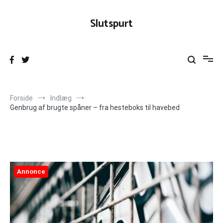
Videre
til
Slutspurt
indhold
Forside
Indlæg
Genbrug af brugte spåner – fra hesteboks til havebed
Annonce