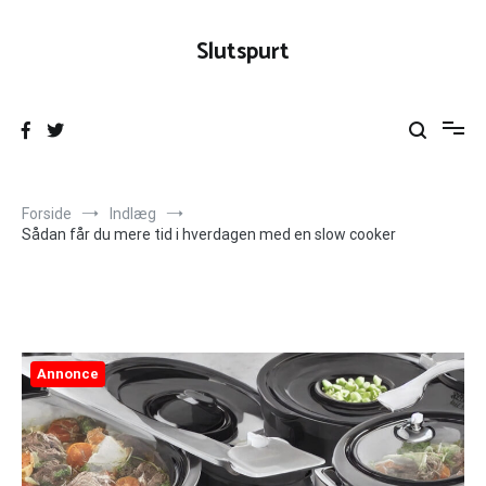
Videre
til
Slutspurt
indhold
Forside
Indlæg
Sådan får du mere tid i hverdagen med en slow cooker
Annonce