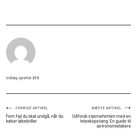
Indlæg oprettet
213
Indlægsnavigation
FORRIGE ARTIKEL
NÆSTE ARTIKEL
Fem fejl du skal undgå, når du
Udforsk stjernehimlen med en
køber løbebriller
teleskopstang: En guide til
astronomielskere