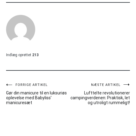
Indlæg oprettet
213
Indlægsnavigation
FORRIGE ARTIKEL
NÆSTE ARTIKEL
Gør din manicure til en luksuriøs
Lufttelte revolutionerer
oplevelse med Babyliss’
campingverdenen: Praktisk, let
manicuresæt
og utroligt rummeligt!