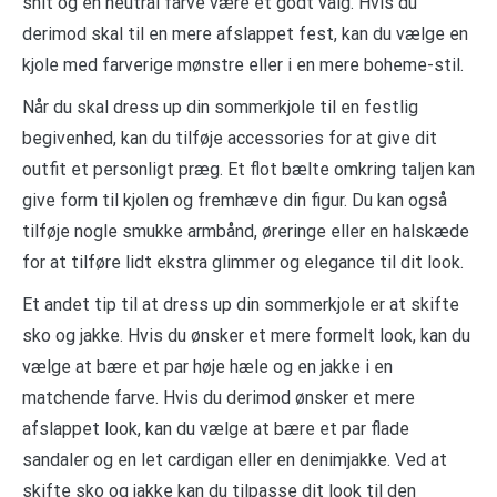
snit og en neutral farve være et godt valg. Hvis du
derimod skal til en mere afslappet fest, kan du vælge en
kjole med farverige mønstre eller i en mere boheme-stil.
Når du skal dress up din sommerkjole til en festlig
begivenhed, kan du tilføje accessories for at give dit
outfit et personligt præg. Et flot bælte omkring taljen kan
give form til kjolen og fremhæve din figur. Du kan også
tilføje nogle smukke armbånd, øreringe eller en halskæde
for at tilføre lidt ekstra glimmer og elegance til dit look.
Et andet tip til at dress up din sommerkjole er at skifte
sko og jakke. Hvis du ønsker et mere formelt look, kan du
vælge at bære et par høje hæle og en jakke i en
matchende farve. Hvis du derimod ønsker et mere
afslappet look, kan du vælge at bære et par flade
sandaler og en let cardigan eller en denimjakke. Ved at
skifte sko og jakke kan du tilpasse dit look til den