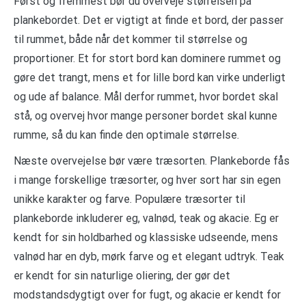
Først og fremmest bør du overveje størrelsen på
plankebordet. Det er vigtigt at finde et bord, der passer
til rummet, både når det kommer til størrelse og
proportioner. Et for stort bord kan dominere rummet og
gøre det trangt, mens et for lille bord kan virke underligt
og ude af balance. Mål derfor rummet, hvor bordet skal
stå, og overvej hvor mange personer bordet skal kunne
rumme, så du kan finde den optimale størrelse.
Næste overvejelse bør være træsorten. Plankeborde fås
i mange forskellige træsorter, og hver sort har sin egen
unikke karakter og farve. Populære træsorter til
plankeborde inkluderer eg, valnød, teak og akacie. Eg er
kendt for sin holdbarhed og klassiske udseende, mens
valnød har en dyb, mørk farve og et elegant udtryk. Teak
er kendt for sin naturlige oliering, der gør det
modstandsdygtigt over for fugt, og akacie er kendt for