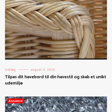
Indlæg
august 3, 2023
Tilpas dit havebord til din havestil og skab et unikt
udemiljø
Annonce