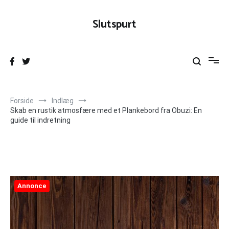
Videre
til
Slutspurt
indhold
Forside
Indlæg
Skab en rustik atmosfære med et Plankebord fra Obuzi: En
guide til indretning
Annonce