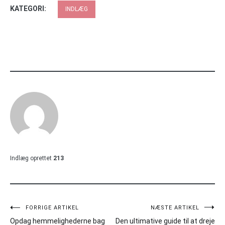
KATEGORI:
INDLÆG
Indlæg oprettet
213
Indlægsnavigation
FORRIGE ARTIKEL
NÆSTE ARTIKEL
Opdag hemmelighederne bag
Den ultimative guide til at dreje