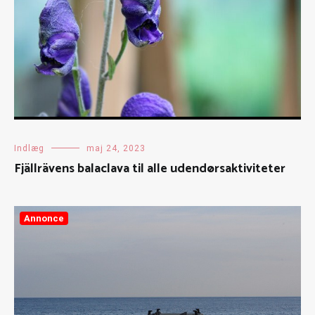
Indlæg
maj 24, 2023
Fjällrävens balaclava til alle udendørsaktiviteter
Annonce