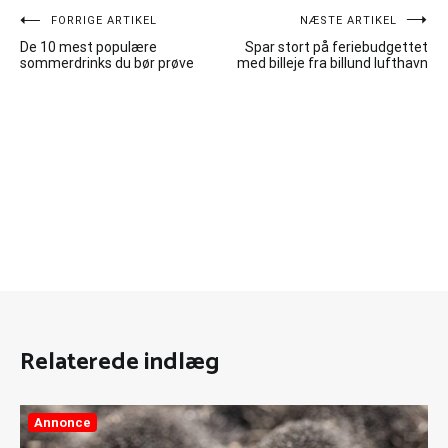
Indlægsnavigation
FORRIGE ARTIKEL
NÆSTE ARTIKEL
De 10 mest populære
Spar stort på feriebudgettet
sommerdrinks du bør prøve
med billeje fra billund lufthavn
Relaterede indlæg
Annonce